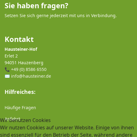
Sie haben fragen?
Setzen Sie sich gerne jederzeit mit uns in Verbindung.
Kontakt
Hausteiner-Hof
Erlet 2
94051 Hauzenberg
📞
+49 (0) 8586 6550
✉️
info@hausteiner.de
Hilfreiches:
Häufige Fragen
Anfahrt
Wir benutzen Cookies
Wir nutzen Cookies auf unserer Website. Einige von ihnen
sind essenziell für den Betrieb der Seite, während andere