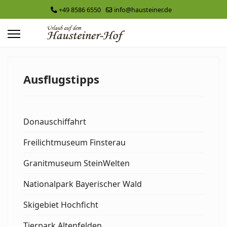
+49 8586 6550
info@hausteiner.de
Ausflugstipps
Donauschiffahrt
Freilichtmuseum Finsterau
Granitmuseum SteinWelten
Nationalpark Bayerischer Wald
Skigebiet Hochficht
Tierpark Altenfelden